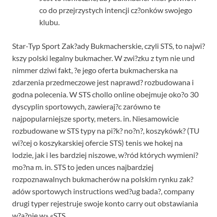
co do przejrzystych intencji cz?onków swojego
klubu.
Star-Typ Sport Zak?ady Bukmacherskie, czyli STS, to najwi?
kszy polski legalny bukmacher. W zwi?zku z tym nie und
nimmer dziwi fakt, ?e jego oferta bukmacherska na
zdarzenia przedmeczowe jest naprawd? rozbudowana i
godna polecenia. W STS chollo online obejmuje oko?o 30
dyscyplin sportowych, zawieraj?c zarówno te
najpopularniejsze sporty, meters. in. Niesamowicie
rozbudowane w STS typy na pi?k? no?n?, koszykówk? (TU
wi?cej o koszykarskiej ofercie STS) tenis we hokej na
lodzie, jak i les bardziej niszowe, w?ród których wymieni?
mo?na m. in. STS to jeden unces najbardziej
rozpoznawalnych bukmacherów na polskim rynku zak?
adów sportowych instructions wed?ug bada?, company
drugi typer rejestruje swoje konto carry out obstawiania
w?a?nie w» «STS.