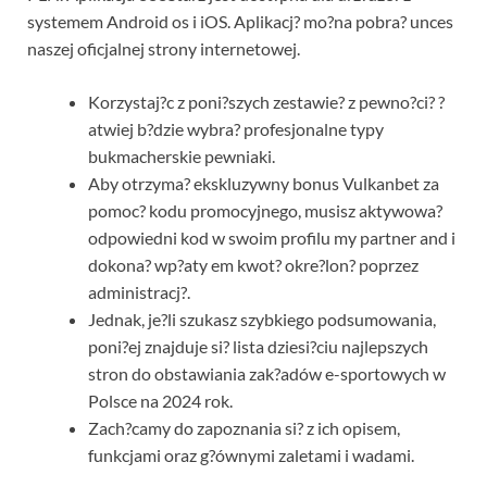
systemem Android os i iOS. Aplikacj? mo?na pobra? unces
naszej oficjalnej strony internetowej.
Korzystaj?c z poni?szych zestawie? z pewno?ci? ?
atwiej b?dzie wybra? profesjonalne typy
bukmacherskie pewniaki.
Aby otrzyma? ekskluzywny bonus Vulkanbet za
pomoc? kodu promocyjnego, musisz aktywowa?
odpowiedni kod w swoim profilu my partner and i
dokona? wp?aty em kwot? okre?lon? poprzez
administracj?.
Jednak, je?li szukasz szybkiego podsumowania,
poni?ej znajduje si? lista dziesi?ciu najlepszych
stron do obstawiania zak?adów e-sportowych w
Polsce na 2024 rok.
Zach?camy do zapoznania si? z ich opisem,
funkcjami oraz g?ównymi zaletami i wadami.