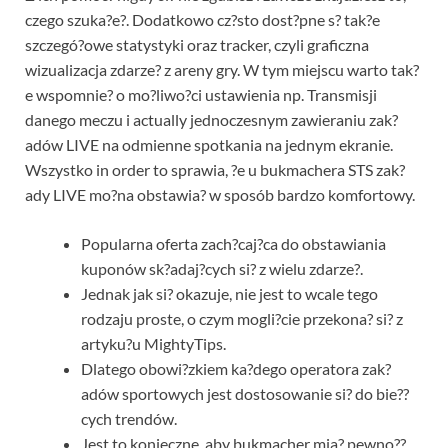
czego szuka?e?. Dodatkowo cz?sto dost?pne s? tak?e
szczegó?owe statystyki oraz tracker, czyli graficzna
wizualizacja zdarze? z areny gry. W tym miejscu warto tak?
e wspomnie? o mo?liwo?ci ustawienia np. Transmisji
danego meczu i actually jednoczesnym zawieraniu zak?
adów LIVE na odmienne spotkania na jednym ekranie.
Wszystko in order to sprawia, ?e u bukmachera STS zak?
ady LIVE mo?na obstawia? w sposób bardzo komfortowy.
Popularna oferta zach?caj?ca do obstawiania
kuponów sk?adaj?cych si? z wielu zdarze?.
Jednak jak si? okazuje, nie jest to wcale tego
rodzaju proste, o czym mogli?cie przekona? si? z
artyku?u MightyTips.
Dlatego obowi?zkiem ka?dego operatora zak?
adów sportowych jest dostosowanie si? do bie??
cych trendów.
Jest to konieczne, aby bukmacher mia? pewno??