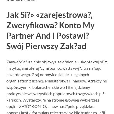
Jak Si?» «zarejestrowa?,
Zweryfikowa? Konto My
Partner And I Postawi?
Swój Pierwszy Zak?ad
Zauwa?y?e? u siebie objawy uzale?nienia – skontaktuj si? z
instytucjami oferuj?cymi pomoc watts wyj?ciu z na?ogu
hazardowego. Graj odpowiedzialnie u legalnych
organization z licencj? Ministerstwa Finansów. Atrakcyjne
wspó?czynniki bukmacherskie w STS znajdziemy
praktycznie we wszystkich popularnych rozgrywkach pi?
karskich. Wystarczy, ?e na stronie g?ównej wybierzesz
opcj? – ZA?Ó? KONTO, a new nast?pnie przejdziesz
poprzez krótki formularz rejestracyjny. Nic trudnego, je?li