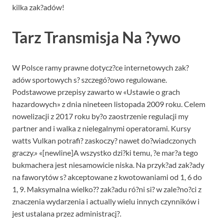
kilka zak?adów!
Tarz Transmisja Na ?ywo
W Polsce ramy prawne dotycz?ce internetowych zak?
adów sportowych s? szczegó?owo regulowane.
Podstawowe przepisy zawarto w «Ustawie o grach
hazardowych» z dnia nineteen listopada 2009 roku. Celem
nowelizacji z 2017 roku by?o zaostrzenie regulacji my
partner and i walka z nielegalnymi operatorami. Kursy
watts Vulkan potrafi? zaskoczy? nawet do?wiadczonych
graczy.» «[newline]A wszystko dzi?ki temu, ?e mar?a tego
bukmachera jest niesamowicie niska. Na przyk?ad zak?ady
na faworytów s? akceptowane z kwotowaniami od 1, 6 do
1, 9. Maksymalna wielko?? zak?adu ró?ni si? w zale?no?ci z
znaczenia wydarzenia i actually wielu innych czynników i
jest ustalana przez administracj?.