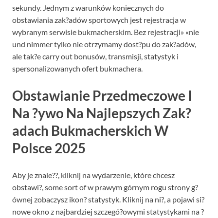
sekundy. Jednym z warunków koniecznych do
obstawiania zak?adów sportowych jest rejestracja w
wybranym serwisie bukmacherskim. Bez rejestracji» «nie
und nimmer tylko nie otrzymamy dost?pu do zak?adów,
ale tak?e carry out bonusów, transmisji, statystyk i
spersonalizowanych ofert bukmachera.
Obstawianie Przedmeczowe I
Na ?ywo Na Najlepszych Zak?
adach Bukmacherskich W
Polsce 2025
Aby je znale??, kliknij na wydarzenie, które chcesz
obstawi?, some sort of w prawym górnym rogu strony g?
ównej zobaczysz ikon? statystyk. Kliknij na ni?, a pojawi si?
nowe okno z najbardziej szczegó?owymi statystykami na ?