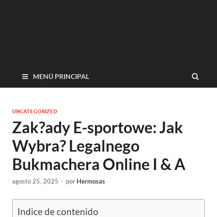
MENÚ PRINCIPAL
UNCATEGORIZED
Zak?ady E-sportowe: Jak
Wybra? Legalnego
Bukmachera Online I & A
agosto 25, 2025
-
por
Hermosas
Indice de contenido