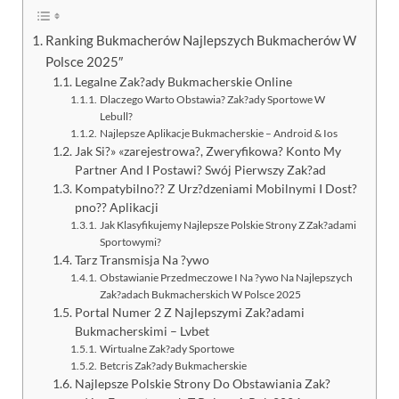
Ranking Bukmacherów Najlepszych Bukmacherów W
Polsce 2025″
Legalne Zak?ady Bukmacherskie Online
Dlaczego Warto Obstawia? Zak?ady Sportowe W
Lebull?
Najlepsze Aplikacje Bukmacherskie – Android & Ios
Jak Si?» «zarejestrowa?, Zweryfikowa? Konto My
Partner And I Postawi? Swój Pierwszy Zak?ad
Kompatybilno?? Z Urz?dzeniami Mobilnymi I Dost?
pno?? Aplikacji
Jak Klasyfikujemy Najlepsze Polskie Strony Z Zak?adami
Sportowymi?
Tarz Transmisja Na ?ywo
Obstawianie Przedmeczowe I Na ?ywo Na Najlepszych
Zak?adach Bukmacherskich W Polsce 2025
Portal Numer 2 Z Najlepszymi Zak?adami
Bukmacherskimi – Lvbet
Wirtualne Zak?ady Sportowe
Betcris Zak?ady Bukmacherskie
Najlepsze Polskie Strony Do Obstawiania Zak?