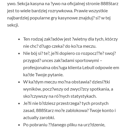
ywo. Sekcja kasyna na ?ywo na oficjalnej stronie 888Starz
jest to wiele bardziej rozrywkowa. Prawie wszystkie
najbardziej popularne gry kasynowe znajduj? si? w tej
sekcji.
Ten rodzaj zak?adów jest ?wietny dla tych, którzy
nie chc? d?ugo czeka? do ko?ca meczu.
Nie bój si? te?, je?li dopiero co rozpocz??e? swoj?
przygod? unces zak?adami sportowymi –
profesjonalna obs?uga klienta Lebull odpowie em
ka?de Twoje pytanie.
W ka?dym meczu mo?na obstawia? dziesi?tki
wyników, pocz?wszy od zwyci?zcy spotkania, a
sko?czywszy na ró?nych statystykach.
Je?li nie b?dziesz przestrzega? tych prostych
zasad, 888Starz mo?e zablokowa? Twoje konto i
actually zarobki.
Po pobraniu ??danego pliku na urz?dzenie,