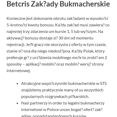
Betcris Zak?ady Bukmacherskie
Konieczne jest dokonanie obrotu zak?adami w wysoko?ci
5-krotno?ci kwoty bonusu. Ka?dy zak?ad musi zawiera? co
najmniej trzy zdarzenia um kursie 1, 5 lub wy?szym. Na
aktywacj? bonusu dostaje si? 30 dni od momentu
rejestracji. Je?li gracz nie skorzysta z oferty w tym czasie,
stanie si? ona dla niego niedost?pna. Ka?dy Polak, który
preferuje gr? z urz?dzenia mobilnego mo?e to zrobi? em 2
sposoby – aplikacj? mobiln? oraz mobiln? wersj? strony
internetowej.
Atrakcyjne wspó?czynniki bukmacherskie w STS
znajdziemy praktycznie many of us wszystkich
popularnych rozgrywkach pi?karskich.
Nasi partnerzy in order to legalni bukmacherzy
internetowi w Polsce unces bogat? ofert? zak?
adów, ponadstandardowych kursów,