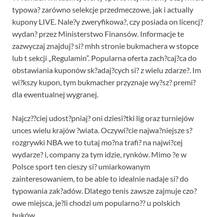
typowa? zarówno selekcje przedmeczowe, jak i actually
kupony LIVE. Nale?y zweryfikowa?, czy posiada on licencj?
wydan? przez Ministerstwo Finansów. Informacje te
zazwyczaj znajduj? si? mhh stronie bukmachera w stopce
lub t sekcji „Regulamin”. Popularna oferta zach?caj?ca do
obstawiania kuponów sk?adaj?cych si? z wielu zdarze?. Im
wi?kszy kupon, tym bukmacher przyznaje wy?sz? premi?
dla ewentualnej wygranej.
Najcz??ciej udost?pniaj? oni dziesi?tki lig oraz turniejów
unces wielu krajów ?wiata. Oczywi?cie najwa?niejsze s?
rozgrywki NBA we to tutaj mo?na trafi? na najwi?cej
wydarze? i, company za tym idzie, rynków. Mimo ?e w
Polsce sport ten cieszy si? umiarkowanym
zainteresowaniem, to be able to idealnie nadaje si? do
typowania zak?adów. Dlatego tenis zawsze zajmuje czo?
owe miejsca, je?li chodzi um popularno?? u polskich
buków.