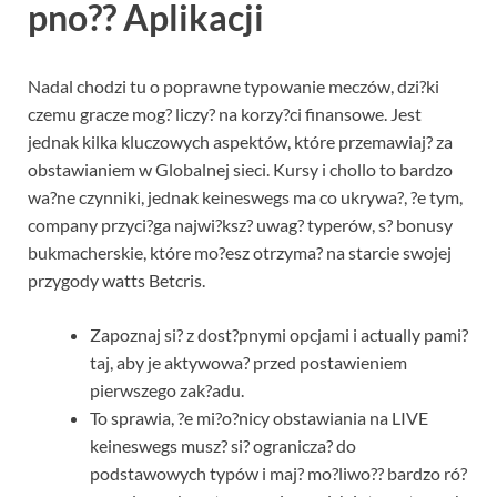
pno?? Aplikacji
Nadal chodzi tu o poprawne typowanie meczów, dzi?ki
czemu gracze mog? liczy? na korzy?ci finansowe. Jest
jednak kilka kluczowych aspektów, które przemawiaj? za
obstawianiem w Globalnej sieci. Kursy i chollo to bardzo
wa?ne czynniki, jednak keineswegs ma co ukrywa?, ?e tym,
company przyci?ga najwi?ksz? uwag? typerów, s? bonusy
bukmacherskie, które mo?esz otrzyma? na starcie swojej
przygody watts Betcris.
Zapoznaj si? z dost?pnymi opcjami i actually pami?
taj, aby je aktywowa? przed postawieniem
pierwszego zak?adu.
To sprawia, ?e mi?o?nicy obstawiania na LIVE
keineswegs musz? si? ogranicza? do
podstawowych typów i maj? mo?liwo?? bardzo ró?