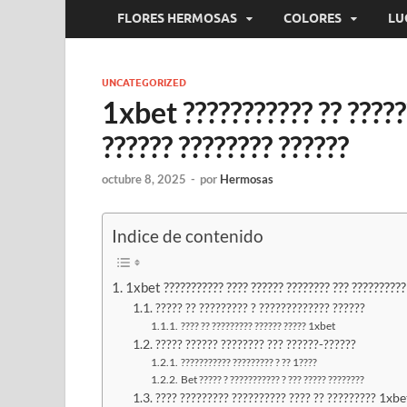
FLORES HERMOSAS
COLORES
LU
UNCATEGORIZED
1xbet ??????????? ?? ?????
?????? ???????? ??????
octubre 8, 2025
-
por
Hermosas
Indice de contenido
1xbet ??????????? ???? ?????? ???????? ??? ??????????
????? ?? ????????? ? ????????????? ??????
???? ?? ????????? ?????? ????? 1xbet
????? ?????? ???????? ??? ??????-??????
??????????? ????????? ? ?? 1????
Bet ????? ? ??????????? ? ??? ????? ????????
???? ????????? ?????????? ???? ?? ????????? 1xbe