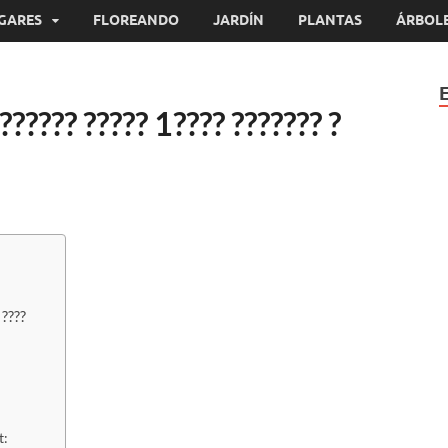
GARES
FLOREANDO
JARDÍN
PLANTAS
ÁRBOL
?????? ????? 1???? ??????? ?
 ????
t: