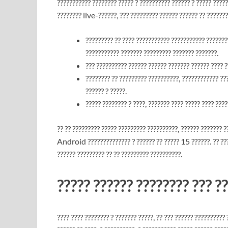
??????????? ???????? ????? ? ?????????? ?????? ? ????? ????
???????? live-??????, ??? ????????? ?????? ?????? ?? ???????
????????? ?? ???? ??????????? ??????????? ????????
??????????? ??????? ????????? ??????? ???????.
??? ?????????? ?????? ?????? ??????? ?????? ???? ?
???????? ?? ????????? ??????????, ???????????? ??
?????? ? ?????.
????? ???????? ? ????, ??????? ???? ????? ???? ???
?? ?? ????????? ????? ????????? ??????????, ?????? ??????? ?
Android ?????????????? ? ?????? ?? ????? 15 ??????. ?? ???
?????? ????????? ?? ?? ????????? ??????????.
????? ?????? ???????? ??? ?
???? ???? ???????? ? ??????? ?????, ?? ??? ?????? ?????????? 