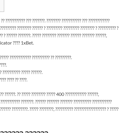
, ?? ??????????? ??? ???????. ???????? ??????????? ??? ????????????
?????????? ???????? ?????? ? ????????? ????????? ???????? ? ?????????? ?
?? ? ?????? ???????. ????? ???????? ??????? ?????? ??????? ??????,
icator ???? 1xBet.
? ????? ???????????? ?????????? ?? ?????????.
????.
? ?????????? ????? ??????.
??? ???? ?? ????.
?? ??????. ?? ????? ???????? ????? 400 ???????????? ??????,
 ??????????? ???????. ?????? ??????? ??????? ?????????? ???????????
?????? ?????????. ????? ????????, ?????????? ?????????????????? ? ?????