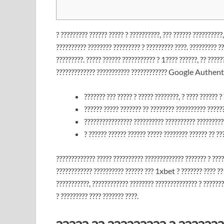
? ????????? ?????? ????? ? ??????????, ??? ?????? ??????????
?????????? ???????? ????????? ? ????????? ????. ????????? ?
?????????. ????? ?????? ??????????? ? 1???? ??????, ?? ?????
????????????? ??????????? ???????????? Google Authent
??????? ??? ????? ? ????? ????????, ? ???? ?????? 
?????? ????? ??????? ?? ???????? ?????????? ?????
???????????????? ?????????? ?????????? ?????????
? ?????? ?????? ?????? ????? ???????? ?????? ?? ???
????????????? ????? ?????????? ????????????? ??????? ? ????
???????????? ?????????? ?????? ??? 1xbet ? ??????? ???? ??
???????????, ???????????? ???????? ?????????????? ? ???????
? ????????? ???? ??????? ????.