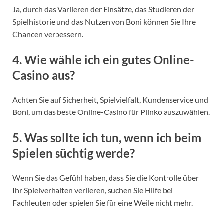
Ja, durch das Variieren der Einsätze, das Studieren der
Spielhistorie und das Nutzen von Boni können Sie Ihre
Chancen verbessern.
4. Wie wähle ich ein gutes Online-
Casino aus?
Achten Sie auf Sicherheit, Spielvielfalt, Kundenservice und
Boni, um das beste Online-Casino für Plinko auszuwählen.
5. Was sollte ich tun, wenn ich beim
Spielen süchtig werde?
Wenn Sie das Gefühl haben, dass Sie die Kontrolle über
Ihr Spielverhalten verlieren, suchen Sie Hilfe bei
Fachleuten oder spielen Sie für eine Weile nicht mehr.