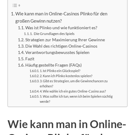
Wie kann man in Online-Casinos Plinko für den
großen Gewinn nutzen?
Was ist Plinko und wie funktioniert es?
Die Grundlagen des Spiels
Strategien zur Maximierung Ihrer Gewinne
Die Wahl des richtigen Online-Casinos
Verantwortungsbewusstes Spielen
Fazit
Häufig gestellte Fragen (FAQs)
1. Ist Plinko ein Glücksspiel?
2. Kann ich Plinko kostenlos spielen?
3. Gibt es Strategien, um die Gewinnchancen zu
erhöhen?
4. Wie wähle ich ein gutes Online-Casino aus?
5. Was sollte ich tun, wenn ich beim Spielen süchtig
werde?
Wie kann man in Online-