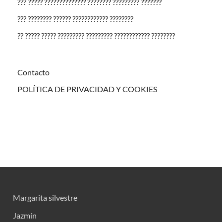
??? ????? ?????????????? ???????? ????????? ???????
??? ???????? ?????? ???????????? ????????
?? ????? ????? ????????? ????????? ???????????? ????????
Contacto
POLÍTICA DE PRIVACIDAD Y COOKIES
Margarita silvestre
Jazmín