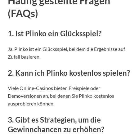
Häufig gestellte Fragen
(FAQs)
1. Ist Plinko ein Glücksspiel?
Ja, Plinko ist ein Glücksspiel, bei dem die Ergebnisse auf
Zufall basieren.
2. Kann ich Plinko kostenlos spielen?
Viele Online-Casinos bieten Freispiele oder
Demoversionen an, bei denen Sie Plinko kostenlos
ausprobieren können.
3. Gibt es Strategien, um die
Gewinnchancen zu erhöhen?