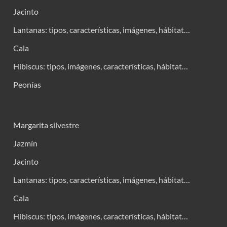
Jacinto
Lantanas: tipos, características, imágenes, hábitat…
Cala
Hibiscus: tipos, imágenes, características, hábitat…
Peonías
Margarita silvestre
Jazmín
Jacinto
Lantanas: tipos, características, imágenes, hábitat…
Cala
Hibiscus: tipos, imágenes, características, hábitat…