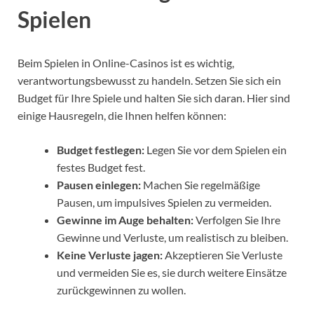
Spielen
Beim Spielen in Online-Casinos ist es wichtig,
verantwortungsbewusst zu handeln. Setzen Sie sich ein
Budget für Ihre Spiele und halten Sie sich daran. Hier sind
einige Hausregeln, die Ihnen helfen können:
Budget festlegen:
Legen Sie vor dem Spielen ein
festes Budget fest.
Pausen einlegen:
Machen Sie regelmäßige
Pausen, um impulsives Spielen zu vermeiden.
Gewinne im Auge behalten:
Verfolgen Sie Ihre
Gewinne und Verluste, um realistisch zu bleiben.
Keine Verluste jagen:
Akzeptieren Sie Verluste
und vermeiden Sie es, sie durch weitere Einsätze
zurückgewinnen zu wollen.