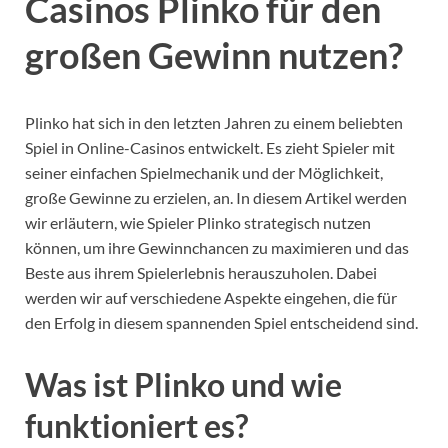
Casinos Plinko für den
großen Gewinn nutzen?
Plinko hat sich in den letzten Jahren zu einem beliebten
Spiel in Online-Casinos entwickelt. Es zieht Spieler mit
seiner einfachen Spielmechanik und der Möglichkeit,
große Gewinne zu erzielen, an. In diesem Artikel werden
wir erläutern, wie Spieler Plinko strategisch nutzen
können, um ihre Gewinnchancen zu maximieren und das
Beste aus ihrem Spielerlebnis herauszuholen. Dabei
werden wir auf verschiedene Aspekte eingehen, die für
den Erfolg in diesem spannenden Spiel entscheidend sind.
Was ist Plinko und wie
funktioniert es?