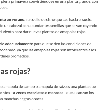
plena primavera convirtiéndose en una planta grande, con
dose.
ento en verano
, su cuello de cisne que cae hacia el suelo,
ndo un cabezal con abundantes semillas que se van cayendo
del viento para dar nuevas plantas de amapolas rojas.
uelo adecuadamente
para que se den las condiciones de
moderado, ya que las amapolas rojas son intolerantes a los
ardines promedios.
as rojas?
mo amapola de campo o amapola de raíz, es una planta que
cientes –a veces escarlatas o morados
– que alcanzan los
tan manchas negras opacas.