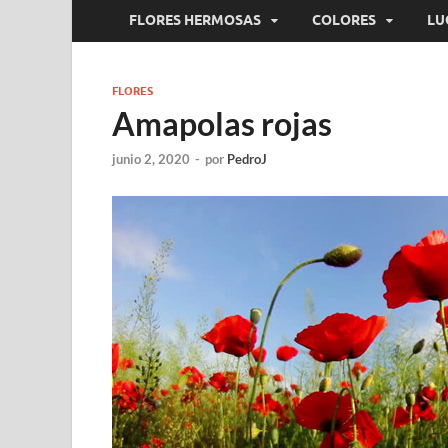
FLORES HERMOSAS
COLORES
LU
FLORES
Amapolas rojas
junio 2, 2020
-
por
PedroJ