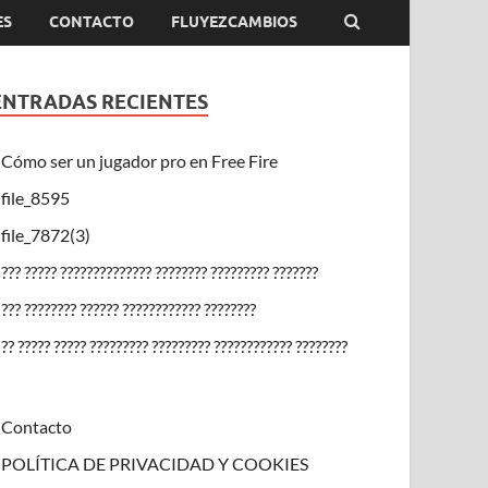
ES
CONTACTO
FLUYEZCAMBIOS
ENTRADAS RECIENTES
Cómo ser un jugador pro en Free Fire
file_8595
file_7872(3)
??? ????? ?????????????? ???????? ????????? ???????
??? ???????? ?????? ???????????? ????????
?? ????? ????? ????????? ????????? ???????????? ????????
Contacto
POLÍTICA DE PRIVACIDAD Y COOKIES