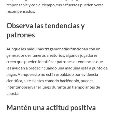
responsable y con el tiempo, tus esfuerzos pueden verse
recompensados.
Observa las tendencias y
patrones
Aunque las máquinas tragamonedas funcionan con un
generador de números aleatorios, algunos jugadores
creen que pueden identificar patrones o tendencias que
les ayudan a predecir cuándo una máquina está a punto de
pagar. Aunque esto no está respaldado por evidencia
científica, si te sientes cómodo haciéndolo, puedes
intentar observar el juego durante un tiempo antes de
apostar.
Mantén una actitud positiva