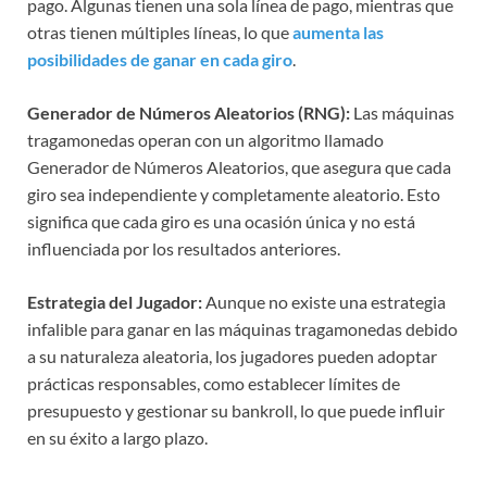
pago. Algunas tienen una sola línea de pago, mientras que
otras tienen múltiples líneas, lo que
aumenta las
posibilidades de ganar en cada giro
.
Generador de Números Aleatorios (RNG):
Las máquinas
tragamonedas operan con un algoritmo llamado
Generador de Números Aleatorios, que asegura que cada
giro sea independiente y completamente aleatorio. Esto
significa que cada giro es una ocasión única y no está
influenciada por los resultados anteriores.
Estrategia del Jugador:
Aunque no existe una estrategia
infalible para ganar en las máquinas tragamonedas debido
a su naturaleza aleatoria, los jugadores pueden adoptar
prácticas responsables, como establecer límites de
presupuesto y gestionar su bankroll, lo que puede influir
en su éxito a largo plazo.