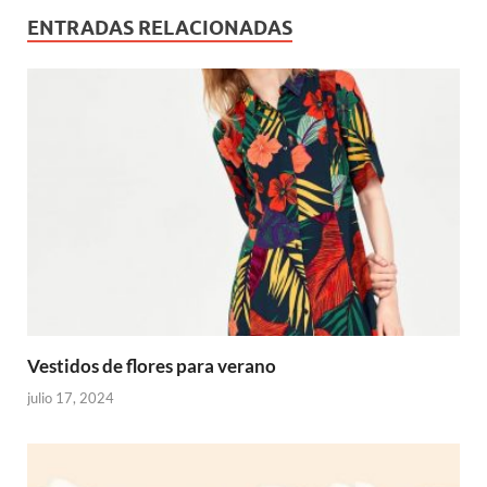
ENTRADAS RELACIONADAS
Vestidos de flores para verano
julio 17, 2024