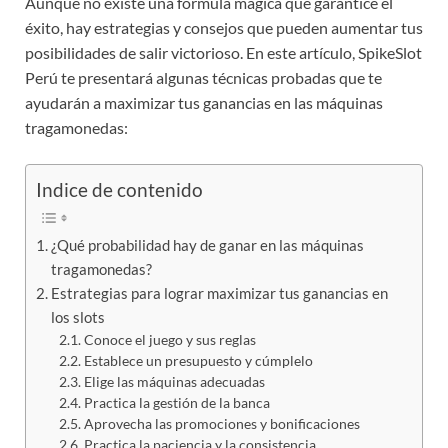
Aunque no existe una fórmula mágica que garantice el
éxito, hay estrategias y consejos que pueden aumentar tus
posibilidades de salir victorioso. En este artículo, SpikeSlot
Perú te presentará algunas técnicas probadas que te
ayudarán a maximizar tus ganancias en las máquinas
tragamonedas:
Indice de contenido
¿Qué probabilidad hay de ganar en las máquinas
tragamonedas?
Estrategias para lograr maximizar tus ganancias en
los slots
Conoce el juego y sus reglas
Establece un presupuesto y cúmplelo
Elige las máquinas adecuadas
Practica la gestión de la banca
Aprovecha las promociones y bonificaciones
Practica la paciencia y la consistencia