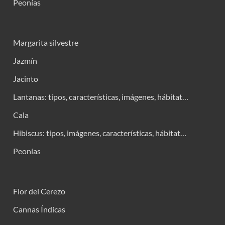
Peonías
Margarita silvestre
Jazmín
Jacinto
Lantanas: tipos, características, imágenes, hábitat…
Cala
Hibiscus: tipos, imágenes, características, hábitat…
Peonías
Flor del Cerezo
Cannas Índicas