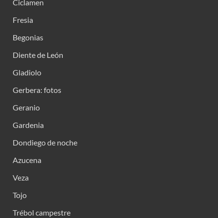
Ciclamen
Fresia
Begonias
Diente de León
Gladiolo
Gerbera: fotos
Geranio
Gardenia
Dondiego de noche
Azucena
Veza
Tojo
Trébol campestre