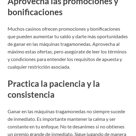
Aprovecha las promociones y
bonificaciones
Muchos casinos ofrecen promociones y bonificaciones
que pueden aumentar tu saldo y darte más oportunidades
de ganar en las máquinas tragamonedas. Aprovecha al
máximo estas ofertas, pero asegúrate de leer los términos
y condiciones para entender los requisitos de apuesta y
cualquier restricción asociada.
Practica la paciencia y la
consistencia
Ganar en las máquinas tragamonedas no siempre sucede
de inmediato. Es importante mantener la calma y ser
constante en tu enfoque. No te desanimes si no obtienes
un premio grande de inmediato. Sigue jugando de manera