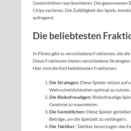
Gewinnhöhen repräsentieren. Die gewonnenen Bet
Chips variieren. Die Zufälligkeit des Spiels, kom
aufregend.
Die beliebtesten Frakti
In Plinko gibt es verschiedene Fraktionen, die di
Diese Fraktionen bieten verschiedene Strategien u
Hier sind die fünf beliebtesten Fraktionen:
Die Strategen:
Diese Spieler setzen auf 
Wahrscheinlichkeiten optimal zu nutzen.
Die Risikofreudigen:
Risikofreudige Spie
Gewinne zu maximieren.
Die Gemütlichen:
Diese Spieler genießen
Beträge, um die Spielzeit zu verlängern.
Die Taktiker:
Taktiker bevorzugen das Ex