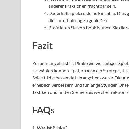
anderer Fraktionen fruchtbar sein.
Dauerhaft spielen, kleine Einsätze: Dies 
die Unterhaltung zu genießen.
Profitieren Sie von Boni: Nutzen Sie di
Fazit
Zusammengefasst ist Plinko ein vielseitiges Spiel
sie wählen können. Egal, ob man ein Stratege, Risi
Spielstil die passende Herangehensweise. Die Aus
erheblich verbessern und für lange Stunden Unte
Taktiken und finden Sie heraus, welche Fraktion a
FAQs
1. Was ist Plinko?