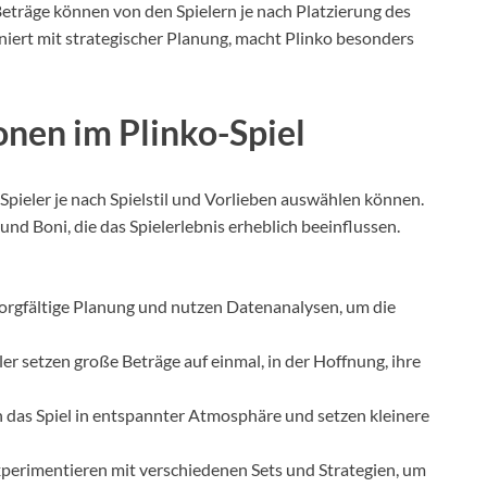
räge können von den Spielern je nach Platzierung des
biniert mit strategischer Planung, macht Plinko besonders
onen im Plinko-Spiel
e Spieler je nach Spielstil und Vorlieben auswählen können.
nd Boni, die das Spielerlebnis erheblich beeinflussen.
sorgfältige Planung und nutzen Datenanalysen, um die
ler setzen große Beträge auf einmal, in der Hoffnung, ihre
 das Spiel in entspannter Atmosphäre und setzen kleinere
perimentieren mit verschiedenen Sets und Strategien, um