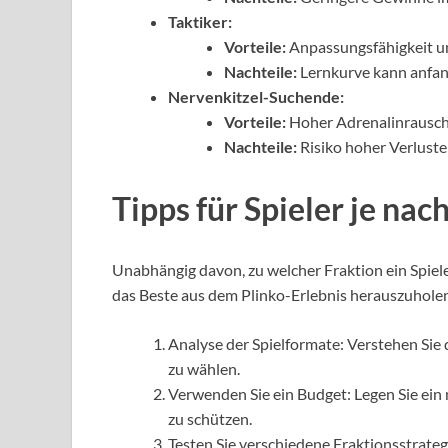
Taktiker:
Vorteile:
Anpassungsfähigkeit und
Nachteile:
Lernkurve kann anfan
Nervenkitzel-Suchende:
Vorteile:
Hoher Adrenalinrausch
Nachteile:
Risiko hoher Verluste
Tipps für Spieler je nac
Unabhängig davon, zu welcher Fraktion ein Spieler
das Beste aus dem Plinko-Erlebnis herauszuhole
Analyse der Spielformate: Verstehen Sie d
zu wählen.
Verwenden Sie ein Budget: Legen Sie ein 
zu schützen.
Testen Sie verschiedene Fraktionsstrat