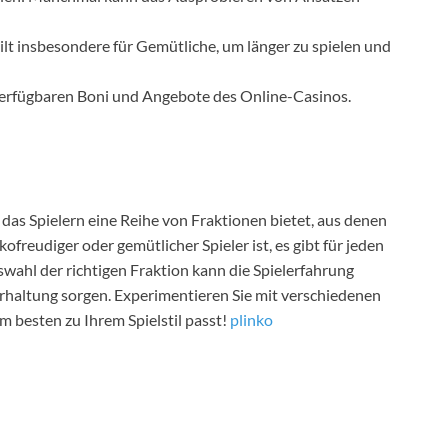
gilt insbesondere für Gemütliche, um länger zu spielen und
e verfügbaren Boni und Angebote des Online-Casinos.
, das Spielern eine Reihe von Fraktionen bietet, aus denen
kofreudiger oder gemütlicher Spieler ist, es gibt für jeden
wahl der richtigen Fraktion kann die Spielerfahrung
rhaltung sorgen. Experimentieren Sie mit verschiedenen
m besten zu Ihrem Spielstil passt!
plinko