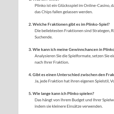
Plinko ist ein Glücksspiel im Online-Casino, d
das Chips fallen gelassen werden.
2. Welche Fraktionen gibt es im Plinko-Spiel?
Die beliebtesten Fraktionen sind Strategen, R
Suchende.
3. Wie kann ich meine Gewinnchancen in Plink
Analysieren Sie die Spielformate, setzen Sie e
nach Ihrer Fraktion.
4. Gibt es einen Unterschied zwischen den Fra
Ja, jede Fraktion hat ihren eigenen Spielstil, 
5. Wie lange kann ich Plinko spielen?
Das hängt von Ihrem Budget und Ihrer Spielwe
indem sie kleinere Einsätze verwenden.