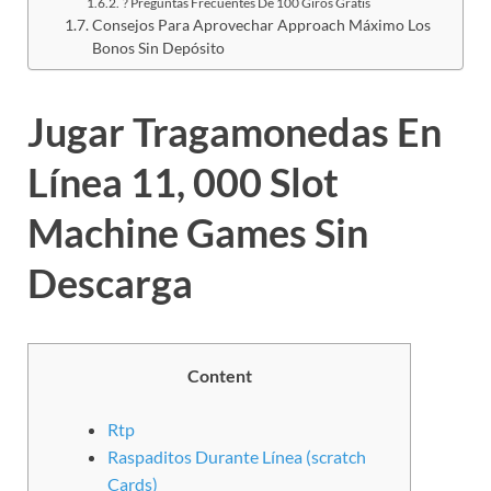
? Preguntas Frecuentes De 100 Giros Gratis
Consejos Para Aprovechar Approach Máximo Los
Bonos Sin Depósito
Jugar Tragamonedas En
Línea 11, 000 Slot
Machine Games Sin
Descarga
Content
Rtp
Raspaditos Durante Línea (scratch
Cards)