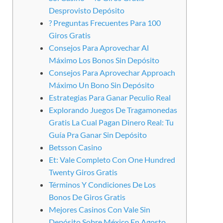
Desprovisto Depósito
? Preguntas Frecuentes Para 100
Giros Gratis
Consejos Para Aprovechar Al
Máximo Los Bonos Sin Depósito
Consejos Para Aprovechar Approach
Máximo Un Bono Sin Depósito
Estrategias Para Ganar Peculio Real
Explorando Juegos De Tragamonedas
Gratis La Cual Pagan Dinero Real: Tu
Guía Pra Ganar Sin Depósito
Betsson Casino
Et: Vale Completo Con One Hundred
Twenty Giros Gratis
Términos Y Condiciones De Los
Bonos De Giros Gratis
Mejores Casinos Con Vale Sin
Depósito Sobre México En Agosto