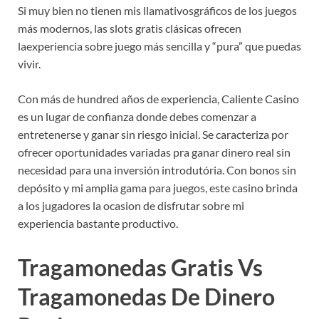
Si muy bien no tienen mis llamativosgráficos de los juegos
más modernos, las slots gratis clásicas ofrecen
laexperiencia sobre juego más sencilla y “pura” que puedas
vivir.
Con más de hundred años de experiencia, Caliente Casino
es un lugar de confianza donde debes comenzar a
entretenerse y ganar sin riesgo inicial. Se caracteriza por
ofrecer oportunidades variadas pra ganar dinero real sin
necesidad para una inversión introdutória. Con bonos sin
depósito y mi amplia gama para juegos, este casino brinda
a los jugadores la ocasion de disfrutar sobre mi
experiencia bastante productivo.
Tragamonedas Gratis Vs
Tragamonedas De Dinero