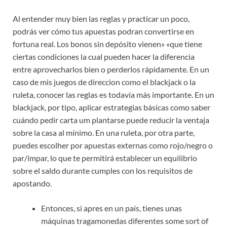
Al entender muy bien las reglas y practicar un poco,
podrás ver cómo tus apuestas podran convertirse en
fortuna real. Los bonos sin depósito vienen» «que tiene
ciertas condiciones la cual pueden hacer la diferencia
entre aprovecharlos bien o perderlos rápidamente. En un
caso de mis juegos de direccion como el blackjack o la
ruleta, conocer las reglas es todavía más importante. En un
blackjack, por tipo, aplicar estrategias básicas como saber
cuándo pedir carta um plantarse puede reducir la ventaja
sobre la casa al mínimo. En una ruleta, por otra parte,
puedes escolher por apuestas externas como rojo/negro o
par/impar, lo que te permitirá establecer un equilibrio
sobre el saldo durante cumples con los requisitos de
apostando.
Entonces, si apres en un país, tienes unas
máquinas tragamonedas diferentes some sort of