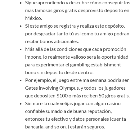
Sigue aprendiendo y descubre cómo conseguir los
mas famosas giros gratis desprovisto depósito en
México.
Si este amigo se registra y realiza este depósito,
por desgraciar tanto tú asi como tu amigo podran
recibir bonos adicionales.
Más allá de las condiciones que cada promoción
impone, lo realmente valioso sera la oportunidad
para experimentar el gambling establishment
bono sin depósito desde dentro.
Por ejemplo, el juego entre ma semana podría ser
Gates involving Olympus, y todos los jugadores
que depositen $100 o más reciben 50 giros gratis.
Siempre la cual» «elijas jugar con algun casino
confiable sumado a de buena reputación,
entonces tu efectivo y datos personales (cuenta
bancaria, and so on. ) estarán seguros.