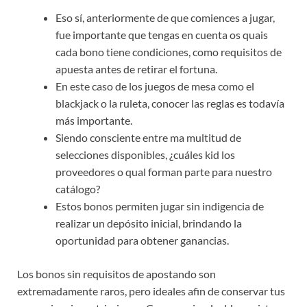
Eso sí, anteriormente de que comiences a jugar,
fue importante que tengas en cuenta os quais
cada bono tiene condiciones, como requisitos de
apuesta antes de retirar el fortuna.
En este caso de los juegos de mesa como el
blackjack o la ruleta, conocer las reglas es todavía
más importante.
Siendo consciente entre ma multitud de
selecciones disponibles, ¿cuáles kid los
proveedores o qual forman parte para nuestro
catálogo?
Estos bonos permiten jugar sin indigencia de
realizar un depósito inicial, brindando la
oportunidad para obtener ganancias.
Los bonos sin requisitos de apostando son
extremadamente raros, pero ideales afin de conservar tus