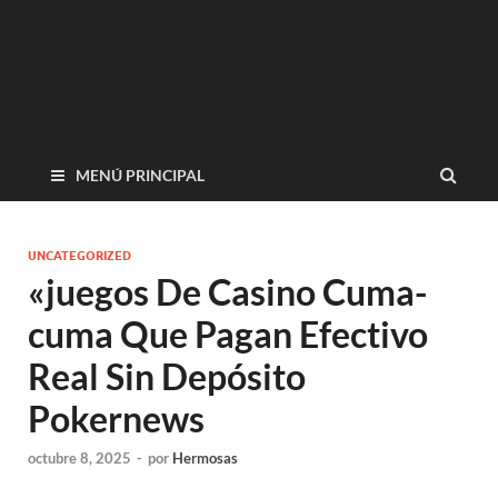
MENÚ PRINCIPAL
UNCATEGORIZED
«juegos De Casino Cuma-
cuma Que Pagan Efectivo
Real Sin Depósito
Pokernews
octubre 8, 2025
-
por
Hermosas