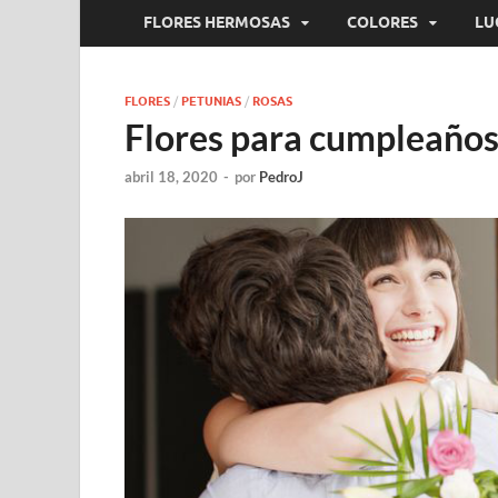
FLORES HERMOSAS
COLORES
LU
FLORES
/
PETUNIAS
/
ROSAS
Flores para cumpleaño
abril 18, 2020
-
por
PedroJ