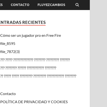
ES
CONTACTO
FLUYEZCAMBIOS
ENTRADAS RECIENTES
Cómo ser un jugador pro en Free Fire
file_8595
file_7872(3)
??? ????? ?????????????? ???????? ????????? ???????
??? ???????? ?????? ???????????? ????????
?? ????? ????? ????????? ????????? ???????????? ????????
Contacto
POLÍTICA DE PRIVACIDAD Y COOKIES