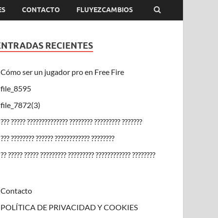
ES
CONTACTO
FLUYEZCAMBIOS
ENTRADAS RECIENTES
Cómo ser un jugador pro en Free Fire
file_8595
file_7872(3)
??? ????? ?????????????? ???????? ????????? ???????
??? ???????? ?????? ???????????? ????????
?? ????? ????? ????????? ????????? ???????????? ????????
Contacto
POLÍTICA DE PRIVACIDAD Y COOKIES