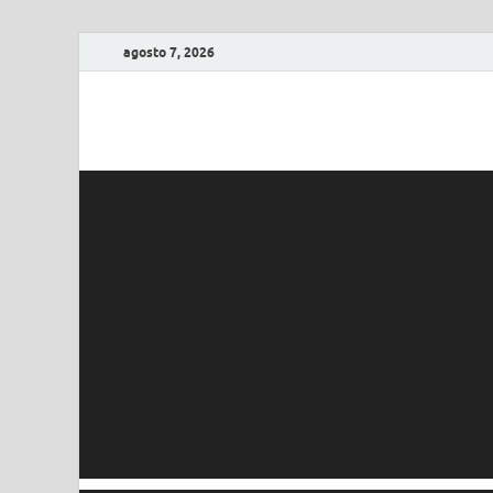
agosto 7, 2026