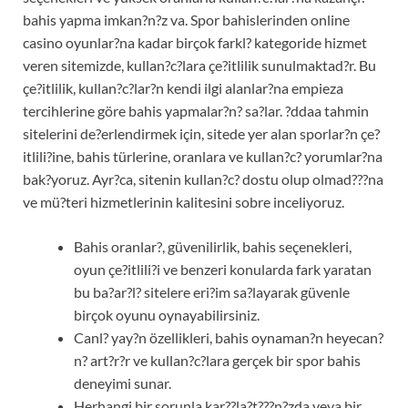
bahis yapma imkan?n?z va. Spor bahislerinden online
casino oyunlar?na kadar birçok farkl? kategoride hizmet
veren sitemizde, kullan?c?lara çe?itlilik sunulmaktad?r. Bu
çe?itlilik, kullan?c?lar?n kendi ilgi alanlar?na empieza
tercihlerine göre bahis yapmalar?n? sa?lar. ?ddaa tahmin
sitelerini de?erlendirmek için, sitede yer alan sporlar?n çe?
itlili?ine, bahis türlerine, oranlara ve kullan?c? yorumlar?na
bak?yoruz. Ayr?ca, sitenin kullan?c? dostu olup olmad???na
ve mü?teri hizmetlerinin kalitesini sobre inceliyoruz.
Bahis oranlar?, güvenilirlik, bahis seçenekleri,
oyun çe?itlili?i ve benzeri konularda fark yaratan
bu ba?ar?l? sitelere eri?im sa?layarak güvenle
birçok oyunu oynayabilirsiniz.
Canl? yay?n özellikleri, bahis oynaman?n heyecan?
n? art?r?r ve kullan?c?lara gerçek bir spor bahis
deneyimi sunar.
Herhangi bir sorunla kar??la?t???n?zda veya bir