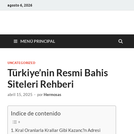
agosto 6, 2026
MENÚ PRINCIPAL
UNCATEGORIZED
Türkiye’nin Resmi Bahis
Siteleri Rehberi
abril 15, 2025
-
por
Hermosas
Indice de contenido
Kral Oranlarla Krallar Gibi Kazanc?n Adresi