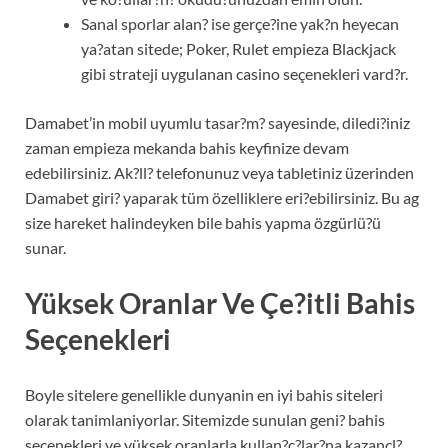
Sanal sporlar alan? ise gerçe?ine yak?n heyecan
ya?atan sitede; Poker, Rulet empieza Blackjack
gibi strateji uygulanan casino seçenekleri vard?r.
Damabet’in mobil uyumlu tasar?m? sayesinde, diledi?iniz
zaman empieza mekanda bahis keyfinize devam
edebilirsiniz. Ak?ll? telefonunuz veya tabletiniz üzerinden
Damabet giri? yaparak tüm özelliklere eri?ebilirsiniz. Bu ag
size hareket halindeyken bile bahis yapma özgürlü?ü
sunar.
Yüksek Oranlar Ve Çe?itli Bahis
Seçenekleri
Boyle sitelere genellikle dunyanin en iyi bahis siteleri
olarak tanimlaniyorlar. Sitemizde sunulan geni? bahis
seçenekleri ve yüksek oranlarla kullan?c?lar?na kazançl?