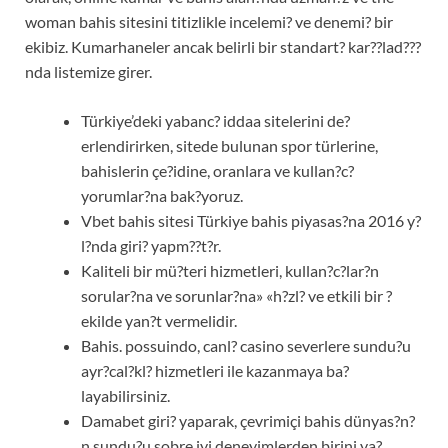
woman bahis sitesini titizlikle incelemi? ve denemi? bir
ekibiz. Kumarhaneler ancak belirli bir standart? kar??lad???
nda listemize girer.
Türkiye’deki yabanc? iddaa sitelerini de?
erlendirirken, sitede bulunan spor türlerine,
bahislerin çe?idine, oranlara ve kullan?c?
yorumlar?na bak?yoruz.
Vbet bahis sitesi Türkiye bahis piyasas?na 2016 y?
l?nda giri? yapm??t?r.
Kaliteli bir mü?teri hizmetleri, kullan?c?lar?n
sorular?na ve sorunlar?na» «h?zl? ve etkili bir ?
ekilde yan?t vermelidir.
Bahis. possuindo, canl? casino severlere sundu?u
ayr?cal?kl? hizmetleri ile kazanmaya ba?
layabilirsiniz.
Damabet giri? yaparak, çevrimiçi bahis dünyas?n?
n sundu?u sobre iyi deneyimlerden birini ya?