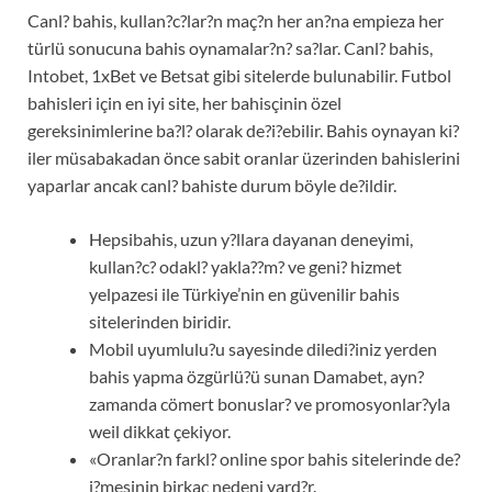
Canl? bahis, kullan?c?lar?n maç?n her an?na empieza her
türlü sonucuna bahis oynamalar?n? sa?lar. Canl? bahis,
Intobet, 1xBet ve Betsat gibi sitelerde bulunabilir. Futbol
bahisleri için en iyi site, her bahisçinin özel
gereksinimlerine ba?l? olarak de?i?ebilir. Bahis oynayan ki?
iler müsabakadan önce sabit oranlar üzerinden bahislerini
yaparlar ancak canl? bahiste durum böyle de?ildir.
Hepsibahis, uzun y?llara dayanan deneyimi,
kullan?c? odakl? yakla??m? ve geni? hizmet
yelpazesi ile Türkiye’nin en güvenilir bahis
sitelerinden biridir.
Mobil uyumlulu?u sayesinde diledi?iniz yerden
bahis yapma özgürlü?ü sunan Damabet, ayn?
zamanda cömert bonuslar? ve promosyonlar?yla
weil dikkat çekiyor.
«Oranlar?n farkl? online spor bahis sitelerinde de?
i?mesinin birkaç nedeni vard?r.