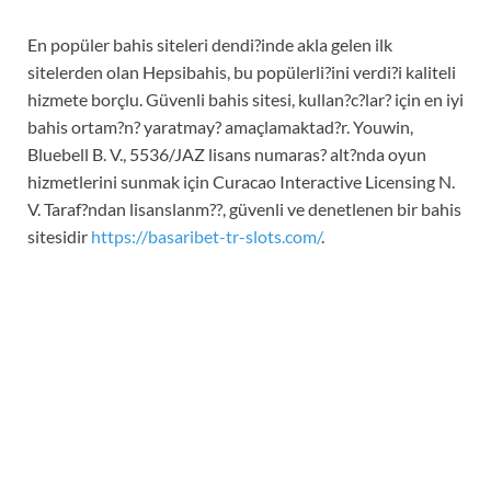
En popüler bahis siteleri dendi?inde akla gelen ilk
sitelerden olan Hepsibahis, bu popülerli?ini verdi?i kaliteli
hizmete borçlu. Güvenli bahis sitesi, kullan?c?lar? için en iyi
bahis ortam?n? yaratmay? amaçlamaktad?r. Youwin,
Bluebell B. V., 5536/JAZ lisans numaras? alt?nda oyun
hizmetlerini sunmak için Curacao Interactive Licensing N.
V. Taraf?ndan lisanslanm??, güvenli ve denetlenen bir bahis
sitesidir
https://basaribet-tr-slots.com/
.