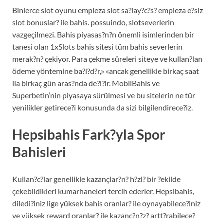
Binlerce slot oyunu empieza slot sa?lay?c?s? empieza e?siz
slot bonuslar? ile bahis. possuindo, slotseverlerin
vazgeçilmezi. Bahis piyasas?n?n önemli isimlerinden bir
tanesi olan 1xSlots bahis sitesi tüm bahis severlerin
merak?n? çekiyor. Para çekme süreleri siteye ve kullan?lan
ödeme yöntemine ba?l?d?r,» «ancak genellikle birkaç saat
ila birkaç gün aras?nda de?i?ir. MobilBahis ve
Superbetin’nin piyasaya sürülmesi ve bu sitelerin ne tür
yenilikler getirece?i konusunda da sizi bilgilendirece?iz.
Hepsibahis Fark?yla Spor
Bahisleri
Kullan?c?lar genellikle kazançlar?n? h?zl? bir ?ekilde
çekebildikleri kumarhaneleri tercih ederler. Hepsibahis,
diledi?iniz lige yüksek bahis oranlar? ile oynayabilece?iniz
ve yüksek reward oranlar? ile kazanc?n?z? artt?rabilece?