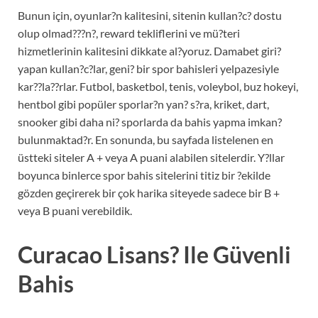
Bunun için, oyunlar?n kalitesini, sitenin kullan?c? dostu
olup olmad???n?, reward tekliflerini ve mü?teri
hizmetlerinin kalitesini dikkate al?yoruz. Damabet giri?
yapan kullan?c?lar, geni? bir spor bahisleri yelpazesiyle
kar??la??rlar. Futbol, basketbol, tenis, voleybol, buz hokeyi,
hentbol gibi popüler sporlar?n yan? s?ra, kriket, dart,
snooker gibi daha ni? sporlarda da bahis yapma imkan?
bulunmaktad?r. En sonunda, bu sayfada listelenen en
üstteki siteler A + veya A puani alabilen sitelerdir. Y?llar
boyunca binlerce spor bahis sitelerini titiz bir ?ekilde
gözden geçirerek bir çok harika siteyede sadece bir B +
veya B puani verebildik.
Curacao Lisans? Ile Güvenli
Bahis