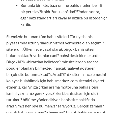
Bununla birlikte, baz? online bahis siteleri belirli
bir yere lay?k oldu?unu kan?tlad???ndan sonra,
eger bazi standartlari kayarsa hizlica bu listeden ç?
karilir.
Sitemizde bulunan tüm bahis siteleri Türkiye bahis
piyasas?nda uzun y?llard?r hizmet vermekte olan seçilmi?
sitelerdir. Ülkemizde yasal olarak birçok bahis sitesi
bulunmaktad?r ve bunlar canl? bahsi desteklemektedir.
Birçok ki?i» «birazdan belirtece?imiz sitelerden sadece
popüler olanlar? bilmektedir ancak faaliyet gösteren
birçok site bulunmaktad?r. Arad???n?z sitenin incelemesini
kolayca bulabilmek için bahismerkez. com sitemizi ziyaret
etmeniz, kar??n?za ç?kan arama motoruna bahis sitesi
ismini yazman?z gerekiyor. Sizleri, bahis sitesi için olu?
turulmu? bölüme yönlendiriyor, bahis site hakk?nda
arad???n?z her ?eyi bulman?z? sa?l?yoruz. Gerçek zamanl?
olarak bahis oynaman?n heyecan?, birçok bahis severe çok