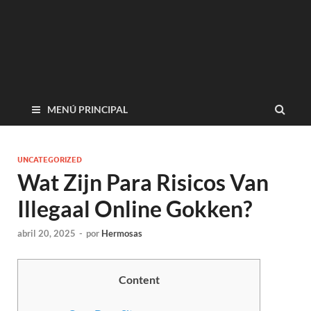
MENÚ PRINCIPAL
UNCATEGORIZED
Wat Zijn Para Risicos Van
Illegaal Online Gokken?
abril 20, 2025
-
por
Hermosas
Content