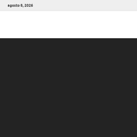
agosto 8, 2026