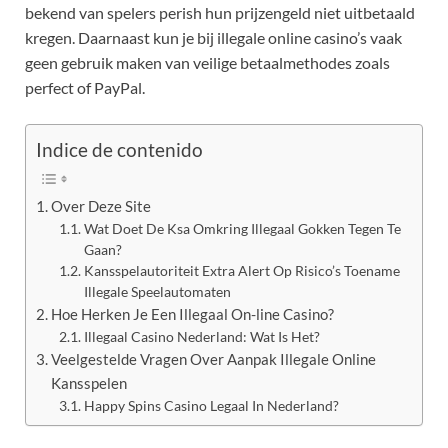
bekend van spelers perish hun prijzengeld niet uitbetaald
kregen. Daarnaast kun je bij illegale online casino’s vaak
geen gebruik maken van veilige betaalmethodes zoals
perfect of PayPal.
Indice de contenido
Over Deze Site
Wat Doet De Ksa Omkring Illegaal Gokken Tegen Te
Gaan?
Kansspelautoriteit Extra Alert Op Risico’s Toename
Illegale Speelautomaten
Hoe Herken Je Een Illegaal On-line Casino?
Illegaal Casino Nederland: Wat Is Het?
Veelgestelde Vragen Over Aanpak Illegale Online
Kansspelen
Happy Spins Casino Legaal In Nederland?