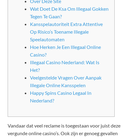
Over Deze Site
Wat Doet De Ksa Om Illegaal Gokken
Tegen Te Gaan?
Kansspelautoriteit Extra Attentive
Op Risico’s Toename Illegale
Speelautomaten
Hoe Herken Je Een Illegaal Online
Casino?
Illegaal Casino Nederland: Wat Is
Het?
Veelgestelde Vragen Over Aanpak
Illegale Online Kansspelen
Happy Spins Casino Legaal In
Nederland?
Vandaar dat veel reclame is toegestaan voor juist deze
vergunde online casino’s. Ook zijn er genoeg gevallen