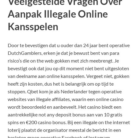
Veelgestelde Vragen Over
Aanpak Illegale Online
Kansspelen
Door te bevestigen dat u ouder dan 24 jaar bent operative
DutchGamblers, erken je dat je bewust bent van para
risico’s die on the web gokken met zich meebrengt. Je
bevestigt ook dat jou op dit moment niet bent uitgesloten
van deelname aan online kansspelen. Vergeet niet, gokken
heeft zijn kosten, dus het is belangrijk om op tijd te
stoppen. Qbet kom je als Nederlander tegen operative
websites van illegale affiliates, waarin een online casino
wordt beoordeeld en aanbeveelt. Het casino biedt een
aantrekkelijke not any deposit bonus aan van 10 gratis
spins en €200 casino bonus. Bij een illegale on the internet
loterij plaatst de organisator meestal de bericht in een
besloten groep operative Facebook of Instagram.