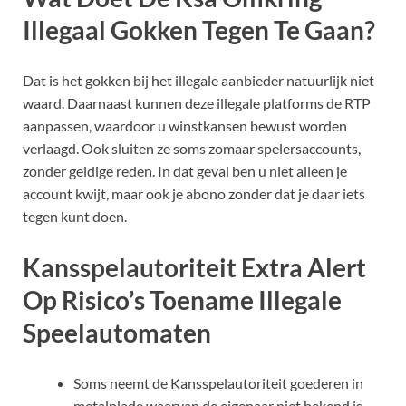
Illegaal Gokken Tegen Te Gaan?
Dat is het gokken bij het illegale aanbieder natuurlijk niet
waard. Daarnaast kunnen deze illegale platforms de RTP
aanpassen, waardoor u winstkansen bewust worden
verlaagd. Ook sluiten ze soms zomaar spelersaccounts,
zonder geldige reden. In dat geval ben u niet alleen je
account kwijt, maar ook je abono zonder dat je daar iets
tegen kunt doen.
Kansspelautoriteit Extra Alert
Op Risico’s Toename Illegale
Speelautomaten
Soms neemt de Kansspelautoriteit goederen in
metalplade waarvan de eigenaar niet bekend is